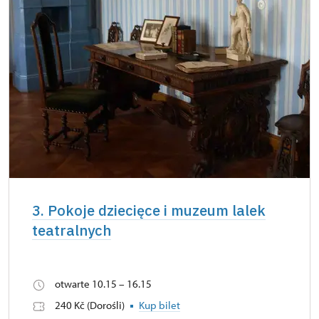
3. Pokoje dziecięce i muzeum lalek
teatralnych
otwarte 10.15 – 16.15
240 Kč (Dorośli)
Kup bilet