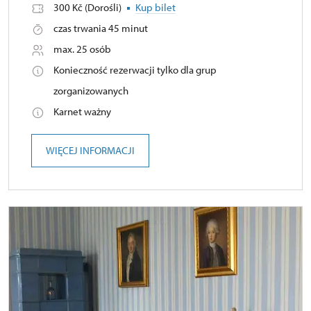
300 Kč (Dorośli)
Kup bilet
czas trwania 45 minut
max. 25 osób
Konieczność rezerwacji tylko dla grup
zorganizowanych
Karnet ważny
WIĘCEJ INFORMACJI