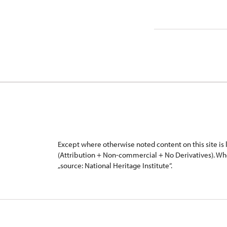
Der Gruppen
15 Person
Except where otherwise noted content on this site i
(Attribution + Non-commercial + No Derivatives). Wh
„source: National Heritage Institute“.