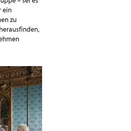
uppe – sei es
 ein
nen zu
herausfinden,
rnehmen