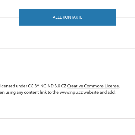
leiter hat Anspruch auf
freien Eintritt
, wenn die Gruppe
a
en
besteht.
ALLE KONTAKTE
s licensed under CC BY-NC-ND 3.0 CZ
Creative Commons License
.
en using any content link to the www.npu.cz website and add: