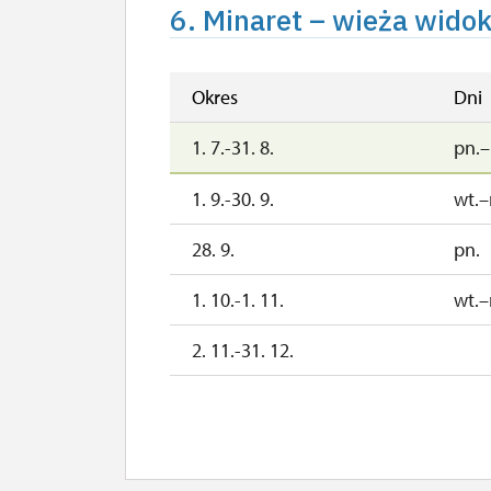
1. 1.-31. 1.
6. Minaret – wieża wido
Okres
Dni
1. 7.-31. 8.
pn.–
1. 9.-30. 9.
wt.–
28. 9.
pn.
1. 10.-1. 11.
wt.–
2. 11.-31. 12.
2027
1. 1.-31. 3.