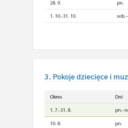
28. 9.
pn.
2027
1. 10.-31. 10.
sob.
1. 1.-31. 1.
28. 10.
śr.
1. 11.-31. 12.
2027
1. 1.-1. 4.
3. Pokoje dziecięce i mu
Okres
Dni
1. 7.-31. 8.
pn.–n
10. 8.
pn.