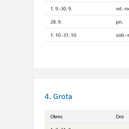
1. 9.-30. 9.
wt.–n
28. 9.
pn.
1. 10.-31. 10.
sob.–
28. 10.
śr.
1. 11.-31. 12.
2027
1. 1.-2. 4.
4. Grota
Okres
Dni