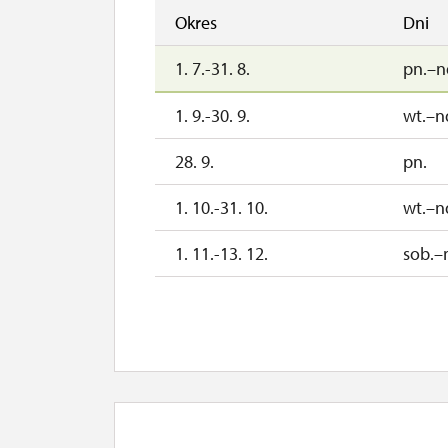
Okres
Dni
1. 7.-31. 8.
pn.–n
1. 9.-30. 9.
wt.–n
28. 9.
pn.
1. 10.-31. 10.
wt.–n
1. 11.-13. 12.
sob.–
17. 11.
wt.
14. 12.-31. 12.
2027