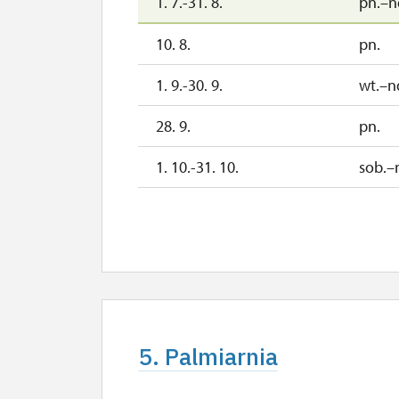
1. 7.-31. 8.
pn.–n
10. 8.
pn.
1. 9.-30. 9.
wt.–n
28. 9.
pn.
1. 10.-31. 10.
sob.–
28. 10.
śr.
1. 11.-31. 12.
2027
1. 1.-31. 3.
5. Palmiarnia