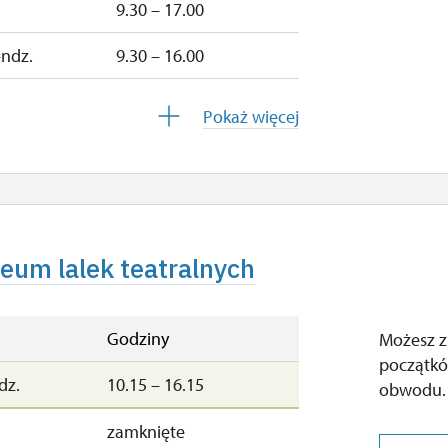
9.30 – 17.00
–ndz.
9.30 – 16.00
zamknięte
9.30 – 16.00
Pokaż więcej
zamknięte
zamknięte
zeum lalek teatralnych
Godziny
Możesz z
początkó
dz.
10.15 – 16.15
obwodu.
zamknięte