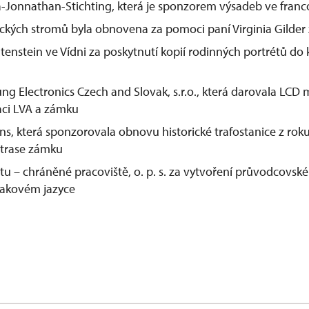
-Jonnathan-Stichting, která je sponzorem výsadeb ve fran
ckých stromů byla obnovena za pomoci paní Virginia Gilder 
enstein ve Vídni za poskytnutí kopií rodinných portrétů do 
g Electronics Czech and Slovak, s.r.o., která darovala LCD 
aci LVA a zámku
s, která sponzorovala obnovu historické trafostanice z roku 
 trase zámku
u – chráněné pracoviště, o. p. s. za vytvoření průvodcovsk
akovém jazyce