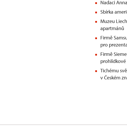
Nadaci Anna
Sbírka ameri
Muzeu Liecht
apartmánů
Firmě Samsun
pro prezent
Firmě Siemen
prohlídkové
Tichému svět
v Českém zn