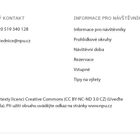
Ý KONTAKT
INFORMACE PRO NÁVŠTĚVNÍ
420 519 340 128
Informace pro návštěvníky
Prohlídkové okruhy
lednice@npu.cz
Návštěvní doba
Rezervace
Vstupné
Tipy na výlety
 texty
licenci Creative Commons
(CC BY-NC-ND 3.0 CZ) (Uveďte
la). Při užití obsahu uvádějte odkaz na stránky www.npu.cz