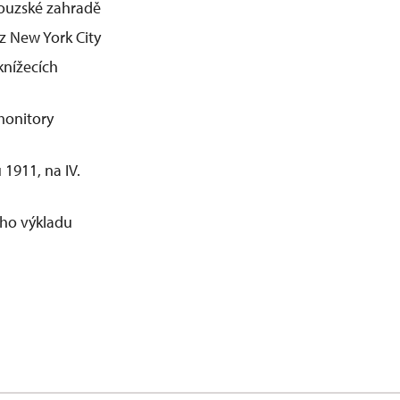
couzské zahradě
z New York City
knížecích
monitory
1911, na IV.
ého výkladu