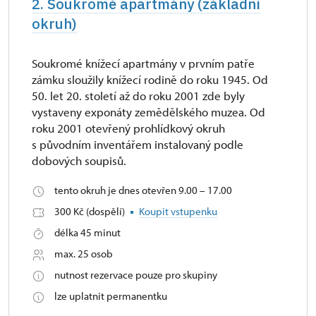
2. Soukromé apartmány (základní
okruh)
Soukromé knížecí apartmány v prvním patře
zámku sloužily knížecí rodině do roku 1945. Od
50. let 20. století až do roku 2001 zde byly
vystaveny exponáty zemědělského muzea. Od
roku 2001 otevřený prohlídkový okruh
s původním inventářem instalovaný podle
dobových soupisů.
tento okruh je dnes otevřen 9.00 – 17.00
300 Kč (dospělí)
Koupit vstupenku
délka 45 minut
max. 25 osob
nutnost rezervace pouze pro skupiny
lze uplatnit permanentku