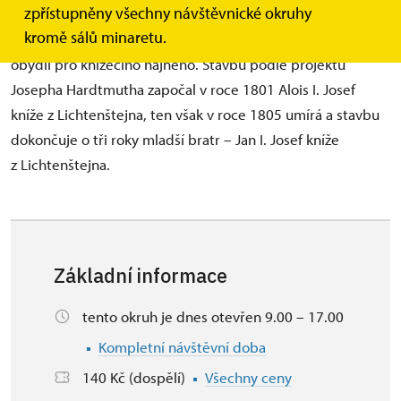
zpřístupněny všechny návštěvnické okruhy
posledních lečí. Po honech se zde konaly bohaté hostiny,
kromě sálů minaretu.
na nichž se vyhlašoval král honu. Objekt sloužil rovněž jako
obydlí pro knížecího hajného. Stavbu podle projektu
Josepha Hardtmutha započal v roce 1801 Alois I. Josef
kníže z Lichtenštejna, ten však v roce 1805 umírá a stavbu
dokončuje o tři roky mladší bratr – Jan I. Josef kníže
z Lichtenštejna.
Základní informace
tento okruh je dnes otevřen 9.00 – 17.00
Kompletní návštěvní doba
140 Kč (dospělí)
Všechny ceny