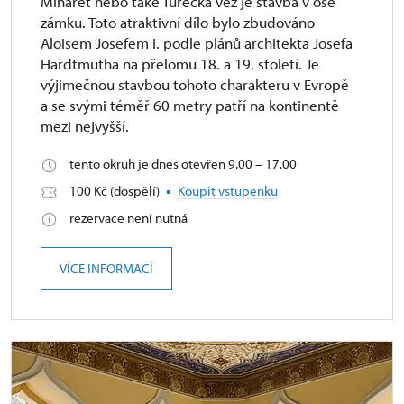
Minaret nebo také Turecká věž je stavba v ose
zámku. Toto atraktivní dílo bylo zbudováno
Aloisem Josefem I. podle plánů architekta Josefa
Hardtmutha na přelomu 18. a 19. století. Je
výjimečnou stavbou tohoto charakteru v Evropě
a se svými téměř 60 metry patří na kontinentě
mezi nejvyšší.
tento okruh je dnes otevřen 9.00 – 17.00
100 Kč (dospělí)
Koupit vstupenku
rezervace není nutná
VÍCE INFORMACÍ