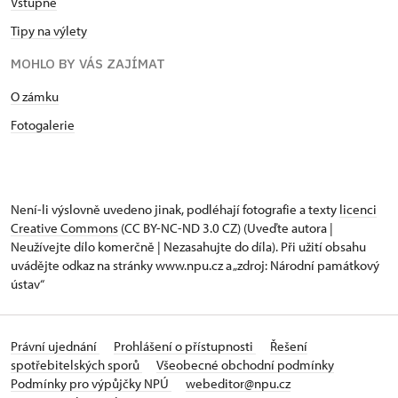
Vstupné
Tipy na výlety
MOHLO BY VÁS ZAJÍMAT
O zámku
Fotogalerie
Není-li výslovně uvedeno jinak, podléhají fotografie a texty
licenci
Creative Commons
(CC BY-NC-ND 3.0 CZ) (Uveďte autora |
Neužívejte dílo komerčně | Nezasahujte do díla). Při užití obsahu
uvádějte odkaz na stránky www.npu.cz a „zdroj: Národní památkový
ústav“
Právní ujednání
Prohlášení o přístupnosti
Řešení
spotřebitelských sporů
Všeobecné obchodní podmínky
Podmínky pro výpůjčky NPÚ
webeditor@npu.cz