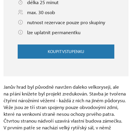
délka 25 minut
max. 30 osob
nutnost rezervace pouze pro skupiny
lze uplatnit permanentku
KOUPIT VSTUPENKU
Janův hrad byl původně navržen daleko velkoryseji, ale
na přání knížete byl projekt zredukován. Stavba je tvořena
čtyřmi nárožními věžemi - každá z nich na jiném půdorysu.
Věže jsou ze tří stran spojeny pouze obvodovými zdmi,
které na venkovní straně nesou ochozy prvého patra.
Čtvrtou stranou nádvoří uzavírá vlastní budova zámečku.
V prvním patře se nachází velký rytířský sál, v němž