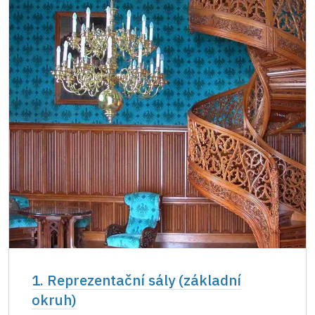
Jednorázové vstupenky vydané NPÚ
zdarma
(pouze držitel)
Průkaz zaměstnance NPÚ (+ až 3 rodinní
zdarma
příslušníci)
Průkaz Náš člověk (pouze držitel)
zdarma
1. Reprezentační sály (základní
okruh)