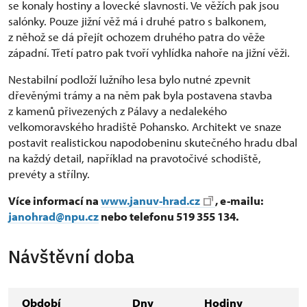
se konaly hostiny a lovecké slavnosti. Ve věžích pak jsou
salónky. Pouze jižní věž má i druhé patro s balkonem,
z něhož se dá přejít ochozem druhého patra do věže
západní. Třetí patro pak tvoří vyhlídka nahoře na jižní věži.
Nestabilní podloží lužního lesa bylo nutné zpevnit
dřevěnými trámy a na něm pak byla postavena stavba
z kamenů přivezených z Pálavy a nedalekého
velkomoravského hradiště Pohansko. Architekt ve snaze
postavit realistickou napodobeninu skutečného hradu dbal
na každý detail, například na pravotočivé schodiště,
prevéty a střílny.
Více informací na
www.januv-hrad.cz
, e-mailu:
janohrad@npu.cz
nebo telefonu 519 355 134.
Návštěvní doba
Období
Dny
Hodiny