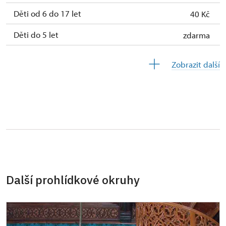
Děti od 6 do 17 let
40 Kč
Děti do 5 let
zdarma
Průvodce držitele průkazu ZTP/P (pouze
zdarma
Zobrazit další
ČR)
Pedagogický dozor (pro školní skupiny 1
zdarma
osoba na 10 dětí)
Průvodce organizované skupiny (pro
zdarma
skupinu 1 osoba 15 osob)
Karta zaměstnance PO MK ČR s QR kódem
zdarma
MK ČR (pouze držitel)
Další prohlídkové okruhy
Průkaz ICOMOS (pouze držitel)
zdarma
Celoroční volné vstupenky vydané NPÚ
zdarma
(držitel a 1 osoba)