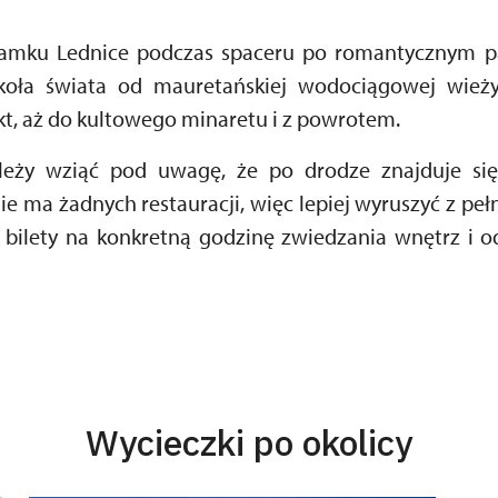
zamku Lednice podczas spaceru po romantycznym par
koła świata od mauretańskiej wodociągowej wieży
kt, aż do kultowego minaretu i z powrotem.
ależy wziąć pod uwagę, że po drodze znajduje si
ie ma żadnych restauracji, więc lepiej wyruszyć z peł
 bilety na konkretną godzinę zwiedzania wnętrz i 
Wycieczki po okolicy