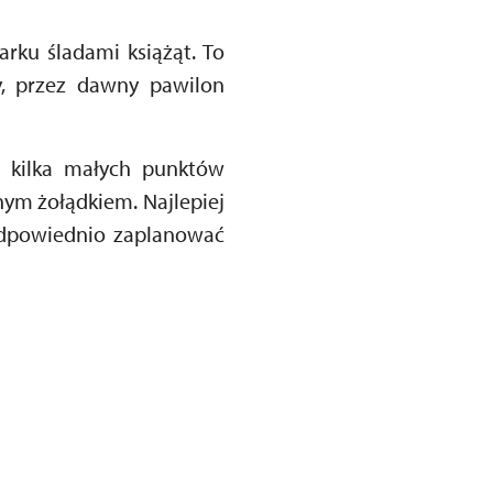
ku śladami książąt. To
, przez dawny pawilon
ę kilka małych punktów
nym żołądkiem. Najlepiej
odpowiednio zaplanować