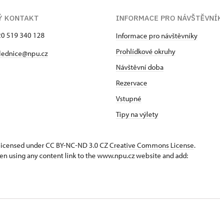
Ý KONTAKT
INFORMACE PRO NÁVŠTĚVNÍ
420 519 340 128
Informace pro návštěvníky
Prohlídkové okruhy
lednice@npu.cz
Návštěvní doba
Rezervace
Vstupné
Tipy na výlety
s licensed under CC BY-NC-ND 3.0 CZ
Creative Commons License
.
en using any content link to the www.npu.cz website and add: