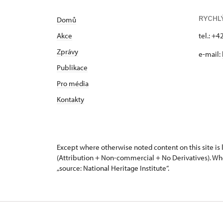
RYCHL
Domů
Akce
tel.: +
Zprávy
e-mail:
Publikace
Pro média
Kontakty
Except where otherwise noted content on this site i
(Attribution + Non-commercial + No Derivatives). Wh
„source: National Heritage Institute“.