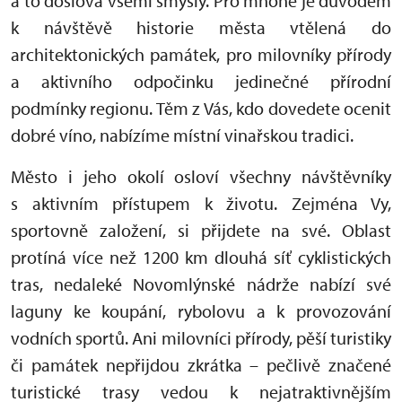
a to doslova všemi smysly. Pro mnohé je důvodem
k návštěvě historie města vtělená do
architektonických památek, pro milovníky přírody
a aktivního odpočinku jedinečné přírodní
podmínky regionu. Těm z Vás, kdo dovedete ocenit
dobré víno, nabízíme místní vinařskou tradici.
Město i jeho okolí osloví všechny návštěvníky
s aktivním přístupem k životu. Zejména Vy,
sportovně založení, si přijdete na své. Oblast
protíná více než 1200 km dlouhá síť cyklistických
tras, nedaleké Novomlýnské nádrže nabízí své
laguny ke koupání, rybolovu a k provozování
vodních sportů. Ani milovníci přírody, pěší turistiky
či památek nepřijdou zkrátka – pečlivě značené
turistické trasy vedou k nejatraktivnějším