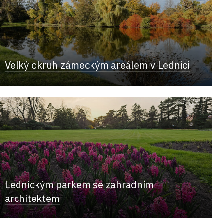
Velký okruh zámeckým areálem v Lednici
Lednickým parkem se zahradním
architektem