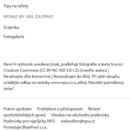
Tipy na výlety
MOHLO BY VÁS ZAJÍMAT
O zámku
Fotogalerie
Není-li výslovně uvedeno jinak, podléhají fotografie a texty
licenci
Creative Commons
(CC BY-NC-ND 3.0 CZ) (Uveďte autora |
Neužívejte dílo komerčně | Nezasahujte do díla). Při užití obsahu
uvádějte odkaz na stránky www.npu.cz a „zdroj: Národní památkový
ústav“
Právní ujednání
Prohlášení o přístupnosti
Řešení
spotřebitelských sporů
Všeobecné obchodní podmínky
Podmínky pro výpůjčky NPÚ
webeditor@npu.cz
Provozuje BluePool s.r.o.