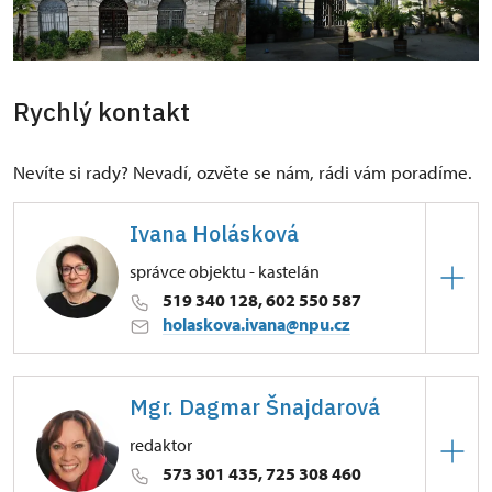
Rychlý kontakt
Nevíte si rady? Nevadí, ozvěte se nám, rádi vám poradíme.
Ivana Holásková
správce objektu - kastelán
519 340 128, 602 550 587
holaskova.ivana@npu.cz
ÚPS v Kroměříži
Mgr. Dagmar Šnajdarová
Zámek 1/, Lednice na Moravě 69144
redaktor
Absolventka humanitního gymnázia na Lerchově
573 301 435, 725 308 460
ulici v Brně, studovala obor sociologie a