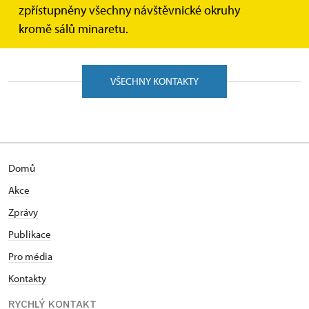
zpřístupněny všechny návštěvnické okruhy
Nevíte si rady? Nevadí, ozvěte se nám, rádi vám poradíme.
kromě sálů minaretu.
VŠECHNY KONTAKTY
Domů
Akce
Zprávy
Publikace
Pro média
Kontakty
RYCHLÝ KONTAKT