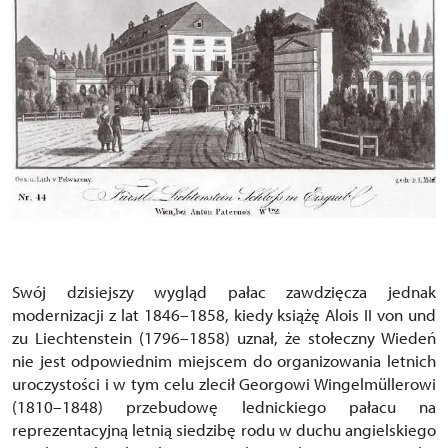
Swój dzisiejszy wygląd pałac zawdzięcza jednak
modernizacji z lat 1846–1858, kiedy książę Alois II von und
zu Liechtenstein (1796–1858) uznał, że stołeczny Wiedeń
nie jest odpowiednim miejscem do organizowania letnich
uroczystości i w tym celu zlecił Georgowi Wingelmüllerowi
(1810–1848) przebudowę lednickiego pałacu na
reprezentacyjną letnią siedzibę rodu w duchu angielskiego