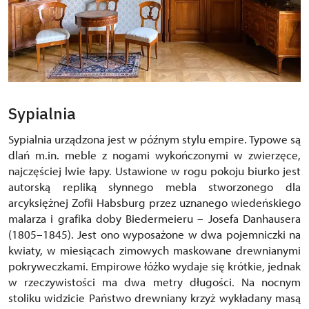
Sypialnia
Sypialnia urządzona jest w późnym stylu empire. Typowe są
dlań m.in. meble z nogami wykończonymi w zwierzęce,
najczęściej lwie łapy. Ustawione w rogu pokoju biurko jest
autorską repliką słynnego mebla stworzonego dla
arcyksiężnej Zofii Habsburg przez uznanego wiedeńskiego
malarza i grafika doby Biedermeieru – Josefa Danhausera
(1805–1845). Jest ono wyposażone w dwa pojemniczki na
kwiaty, w miesiącach zimowych maskowane drewnianymi
pokryweczkami. Empirowe łóżko wydaje się krótkie, jednak
w rzeczywistości ma dwa metry długości. Na nocnym
stoliku widzicie Państwo drewniany krzyż wykładany masą