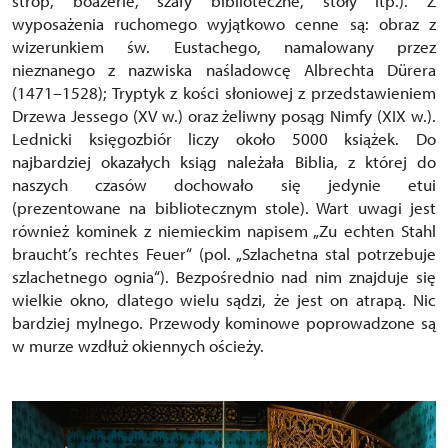
strop, boazerie, szafy biblioteczne, stoły itp.). Z
wyposażenia ruchomego wyjątkowo cenne są: obraz z
wizerunkiem św. Eustachego, namalowany przez
nieznanego z nazwiska naśladowcę Albrechta Dürera
(1471–1528); Tryptyk z kości słoniowej z przedstawieniem
Drzewa Jessego (XV w.) oraz żeliwny posąg Nimfy (XIX w.).
Lednicki księgozbiór liczy około 5000 książek. Do
najbardziej okazałych ksiąg należała Biblia, z której do
naszych czasów dochowało się jedynie etui
(prezentowane na bibliotecznym stole). Wart uwagi jest
również kominek z niemieckim napisem „Zu echten Stahl
braucht’s rechtes Feuer“ (pol. „Szlachetna stal potrzebuje
szlachetnego ognia“). Bezpośrednio nad nim znajduje się
wielkie okno, dlatego wielu sądzi, że jest on atrapą. Nic
bardziej mylnego. Przewody kominowe poprowadzone są
w murze wzdłuż okiennych ościeży.