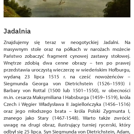
Jadalnia
Znajdujemy się teraz w neogotyckiej Jadalni. Na
masywnym stole oraz na półkach w narożach możecie
Państwo zobaczyć fragment cynowej zastawy stołowej.
Wnętrze zdobią dwa cenne obrazy – ten po prawej
przedstawia uroczystą wieczerzę w wiedeńskim Hofburgu,
wydaną 23 lipca 1515 r. na cześć nowożeńców –
Siegmunda Georga von Dietrichstein (1526–1593) i
Barbary von Rottal (1500 lub 1501–1550), w obecności
m.in. cesarza Maksymiliana I Habsburga (1459–1519), króla
Czech i Węgier Władysława II Jagiellończyka (1456–1516)
oraz jego młodszego brata – króla Polski Zygmunta I,
znanego jako Stary (1467-1548). Warto także zwrócić
uwagę na drugi obraz, ilustrujący turniej rycerski, który
odbył się 25 lipca. Syn Siegmunda von Dietrichstein, Adam,