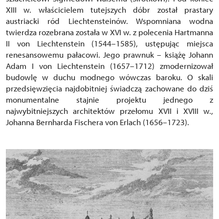
XIII w. właścicielem tutejszych dóbr został prastary
austriacki ród Liechtensteinów. Wspomniana wodna
twierdza rozebrana została w XVI w. z polecenia Hartmanna
II von Liechtenstein (1544–1585), ustępując miejsca
renesansowemu pałacowi. Jego prawnuk – książę Johann
Adam I von Liechtenstein (1657–1712) zmodernizował
budowlę w duchu modnego wówczas baroku. O skali
przedsięwzięcia najdobitniej świadczą zachowane do dziś
monumentalne stajnie projektu jednego z
najwybitniejszych architektów przełomu XVII i XVIII w.,
Johanna Bernharda Fischera von Erlach (1656–1723).