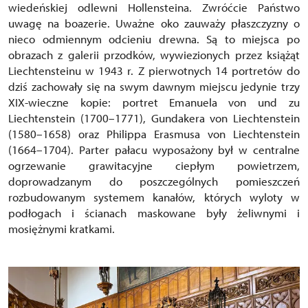
wiedeńskiej odlewni Hollensteina. Zwróćcie Państwo
uwagę na boazerie. Uważne oko zauważy płaszczyzny o
nieco odmiennym odcieniu drewna. Są to miejsca po
obrazach z galerii przodków, wywiezionych przez książąt
Liechtensteinu w 1943 r. Z pierwotnych 14 portretów do
dziś zachowały się na swym dawnym miejscu jedynie trzy
XIX-wieczne kopie: portret Emanuela von und zu
Liechtenstein (1700–1771), Gundakera von Liechtenstein
(1580–1658) oraz Philippa Erasmusa von Liechtenstein
(1664–1704). Parter pałacu wyposażony był w centralne
ogrzewanie grawitacyjne ciepłym powietrzem,
doprowadzanym do poszczególnych pomieszczeń
rozbudowanym systemem kanałów, których wyloty w
podłogach i ścianach maskowane były żeliwnymi i
mosiężnymi kratkami.