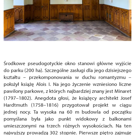
Środkowe pseudogotyckie okno stanowi główne wyjście
do parku (200 ha). Szczególne zasługi dla jego dzisiejszego
kształtu – przekomponowania w duchu romantyzmu –
położył książę Alois I. Na jego życzenie wzniesiono liczne
pawilony parkowe, z których najbardziej znany jest Minaret
(1797–1802). Anegdota głosi, że książęcy architekt Josef
Hardtmuth (1758–1816) przygotował projekt w ciągu
jednej nocy. Ta wysoka na 60 m budowla od początku
pomyślana była jako punkt widokowy z balkonami
umieszczonymi na trzech różnych wysokościach. Na ten
najwyższy prowadzą 302 stopnie. Pierwsze piętro zajmuje