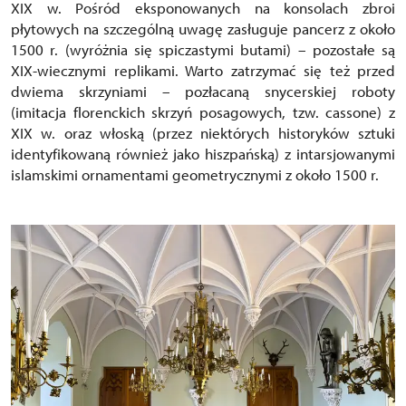
XIX w. Pośród eksponowanych na konsolach zbroi
płytowych na szczególną uwagę zasługuje pancerz z około
1500 r. (wyróżnia się spiczastymi butami) – pozostałe są
XIX-wiecznymi replikami. Warto zatrzymać się też przed
dwiema skrzyniami – pozłacaną snycerskiej roboty
(imitacja florenckich skrzyń posagowych, tzw. cassone) z
XIX w. oraz włoską (przez niektórych historyków sztuki
identyfikowaną również jako hiszpańską) z intarsjowanymi
islamskimi ornamentami geometrycznymi z około 1500 r.