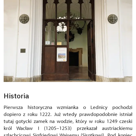
Historia
Pierwsza historyczna wzmianka o Lednicy pochodzi
dopiero z roku 1222. Już wtedy prawdopodobnie istniał
tutaj gotycki zamek na wodzie, który w roku 1249 czeski
król Wacław I (1205–1253) przekazał austriackiemu
szlachcicowi Sigfriedowi Waisemu (Sirotkowi). Pod koniec