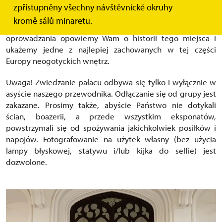
Serdecznie witamy Was w pałacu Lednice, zarządzanym w
zpřístupněny všechny návštěvnické okruhy
imieniu Republiki Czeskiej przez Narodowy Instytut
kromě sálů minaretu.
Zabytków (cz. Národní památkový ústav). Podczas
oprowadzania opowiemy Wam o historii tego miejsca i
ukażemy jedne z najlepiej zachowanych w tej części
Europy neogotyckich wnętrz.
Uwaga! Zwiedzanie pałacu odbywa się tylko i wyłącznie w
asyście naszego przewodnika. Odłączanie się od grupy jest
zakazane. Prosimy także, abyście Państwo nie dotykali
ścian, boazerii, a przede wszystkim eksponatów,
powstrzymali się od spożywania jakichkolwiek posiłków i
napojów. Fotografowanie na użytek własny (bez użycia
lampy błyskowej, statywu i/lub kijka do selfie) jest
dozwolone.