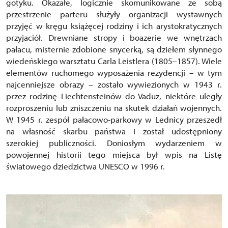
gotyku. Okazałe, logicznie skomunikowane ze sobą
przestrzenie parteru służyły organizacji wystawnych
przyjęć w kręgu książęcej rodziny i ich arystokratycznych
przyjaciół. Drewniane stropy i boazerie we wnętrzach
pałacu, misternie zdobione snycerką, są dziełem słynnego
wiedeńskiego warsztatu Carla Leistlera (1805–1857). Wiele
elementów ruchomego wyposażenia rezydencji – w tym
najcenniejsze obrazy – zostało wywiezionych w 1943 r.
przez rodzinę Liechtensteinów do Vaduz, niektóre uległy
rozproszeniu lub zniszczeniu na skutek działań wojennych.
W 1945 r. zespół pałacowo-parkowy w Lednicy przeszedł
na własność skarbu państwa i został udostępniony
szerokiej publiczności. Doniosłym wydarzeniem w
powojennej historii tego miejsca był wpis na Listę
światowego dziedzictwa UNESCO w 1996 r.