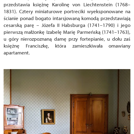
przedstawia księżnę Karolinę von Liechtenstein (1768–
1831). Cztery miniaturowe portreciki wyeksponowane na
ścianie ponad bogato intarsjowaną komodą przedstawiają
cesarską parę – Józefa II Habsburga (1741–1790) i jego
pierwszą małżonkę Izabelę Marię Parmeńską (1741–1763),
u góry nierozpoznaną damę przy fortepianie, u dołu zaś
księżnę Franciszkę, która zamieszkiwała omawiany
apartament.