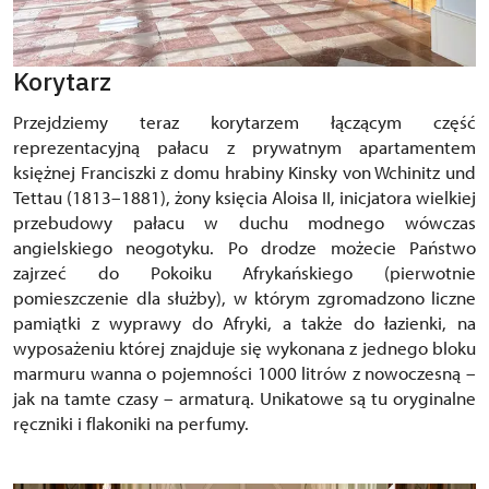
Korytarz
Przejdziemy teraz korytarzem łączącym część
reprezentacyjną pałacu z prywatnym apartamentem
księżnej Franciszki z domu hrabiny Kinsky von Wchinitz und
Tettau (1813–1881), żony księcia Aloisa II, inicjatora wielkiej
przebudowy pałacu w duchu modnego wówczas
angielskiego neogotyku. Po drodze możecie Państwo
zajrzeć do Pokoiku Afrykańskiego (pierwotnie
pomieszczenie dla służby), w którym zgromadzono liczne
pamiątki z wyprawy do Afryki, a także do łazienki, na
wyposażeniu której znajduje się wykonana z jednego bloku
marmuru wanna o pojemności 1000 litrów z nowoczesną –
jak na tamte czasy – armaturą. Unikatowe są tu oryginalne
ręczniki i flakoniki na perfumy.