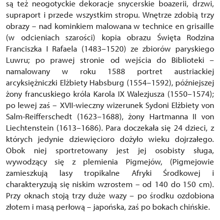
są też neogotyckie dekoracje snycerskie boazerii, drzwi,
supraport i przede wszystkim stropu. Wnętrze zdobią trzy
obrazy – nad kominkiem malowana w technice en grisaille
(w odcieniach szarości) kopia obrazu Święta Rodzina
Franciszka I Rafaela (1483–1520) ze zbiorów paryskiego
Luwru; po prawej stronie od wejścia do Biblioteki –
namalowany w roku 1588 portret austriackiej
arcyksiężniczki Elżbiety Habsburg (1554–1592), późniejszej
żony francuskiego króla Karola IX Walezjusza (1550–1574);
po lewej zaś – XVII-wieczny wizerunek Sydoni Elżbiety von
Salm-Reifferschedt (1623–1688), żony Hartmanna II von
Liechtenstein (1613–1686). Para doczekała się 24 dzieci, z
których jedynie dziewięcioro dożyło wieku dojrzałego.
Obok niej sportretowany jest jej osobisty sługa,
wywodzący się z plemienia Pigmejów, (Pigmejowie
zamieszkują lasy tropikalne Afryki Środkowej i
charakteryzują się niskim wzrostem – od 140 do 150 cm).
Przy oknach stoją trzy duże wazy – po środku ozdobiona
złotem i masą perłową – japońska, zaś po bokach chińskie.