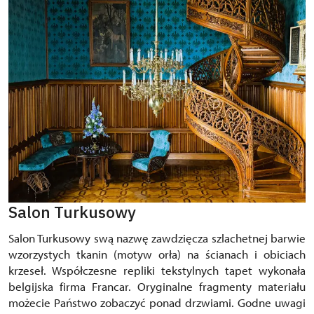
Salon Turkusowy
Salon Turkusowy swą nazwę zawdzięcza szlachetnej barwie
wzorzystych tkanin (motyw orła) na ścianach i obiciach
krzeseł. Współczesne repliki tekstylnych tapet wykonała
belgijska firma Francar. Oryginalne fragmenty materiału
możecie Państwo zobaczyć ponad drzwiami. Godne uwagi