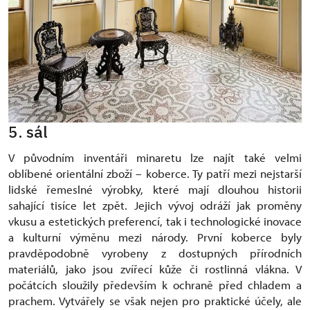
5. sál
V původním inventáři minaretu lze najít také velmi
oblíbené orientální zboží – koberce. Ty patří mezi nejstarší
lidské řemeslné výrobky, které mají dlouhou historii
sahající tisíce let zpět. Jejich vývoj odráží jak proměny
vkusu a estetických preferencí, tak i technologické inovace
a kulturní výměnu mezi národy. První koberce byly
pravděpodobně vyrobeny z dostupných přírodních
materiálů, jako jsou zvířecí kůže či rostlinná vlákna. V
počátcích sloužily především k ochraně před chladem a
prachem. Vytvářely se však nejen pro praktické účely, ale