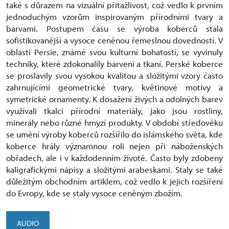
také s důrazem na vizuální přitažlivost, což vedlo k prvním
jednoduchým vzorům inspirovaným přírodními tvary a
barvami. Postupem času se výroba koberců stala
sofistikovanější a vysoce ceněnou řemeslnou dovedností. V
oblasti Persie, známé svou kulturní bohatostí, se vyvinuly
techniky, které zdokonalily barvení a tkaní. Perské koberce
se proslavily svou vysokou kvalitou a složitými vzory často
zahrnujícími geometrické tvary, květinové motivy a
symetrické ornamenty. K dosažení živých a odolných barev
využívali tkalci přírodní materiály, jako jsou rostliny,
minerály nebo různé hmyzí produkty. V období středověku
se umění výroby koberců rozšířilo do islámského světa, kde
koberce hrály významnou roli nejen při náboženských
obřadech, ale i v každodenním životě. Často byly zdobeny
kaligrafickými nápisy a složitými arabeskami. Staly se také
důležitým obchodním artiklem, což vedlo k jejich rozšíření
do Evropy, kde se staly vysoce ceněným zbožím.
AUDIO