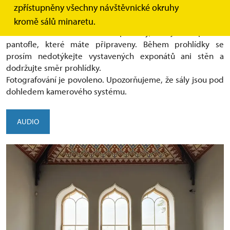
zpřístupněny všechny návštěvnické okruhy
Srdečně Vás vítáme v lednickém minaretu.
Za okamžik si projdete osm sálů v prvním patře. Abychom
kromě sálů minaretu.
ochránili vzácné mozaikové podlahy, obujte si prosím
pantofle, které máte připraveny. Během prohlídky se
prosím nedotýkejte vystavených exponátů ani stěn a
dodržujte směr prohlídky.
Fotografování je povoleno. Upozorňujeme, že sály jsou pod
dohledem kamerového systému.
AUDIO