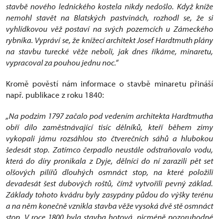
stavbě nového lednického kostela nikdy nedošlo. Když kníže
nemohl stavět na Blatských pastvinách, rozhodl se, že si
vyhlídkovou věž postaví na svých pozemcích u Zámeckého
rybníka. Vypráví se, že knížecí architekt Josef Hardtmuth plány
na stavbu turecké věže neboli, jak dnes říkáme, minaretu,
vypracoval za pouhou jednu noc.“
Kromě pověstí nám informace o stavbě minaretu přináší
např. publikace z roku 1840:
„Na podzim 1797 začalo pod vedením architekta Hardtmutha
obří dílo zaměstnávající tisíc dělníků, kteří během zimy
vykopali jámu rozsáhlou sto čtverečních sáhů a hlubokou
šedesát stop. Zatímco čerpadlo neustále odstraňovalo vodu,
která do díry pronikala z Dyje, dělníci do ní zarazili pět set
olšových pilířů dlouhých osmnáct stop, na které položili
devadesát šest dubových roštů, čímž vytvořili pevný základ.
Základy tohoto kvádru byly zasypány půdou do výšky terénu
a na něm konečně vznikla stavba věže vysoká dvě stě osmnáct
stop. V roce 1800 byla stavba hotová, nicméně pozoruhodné