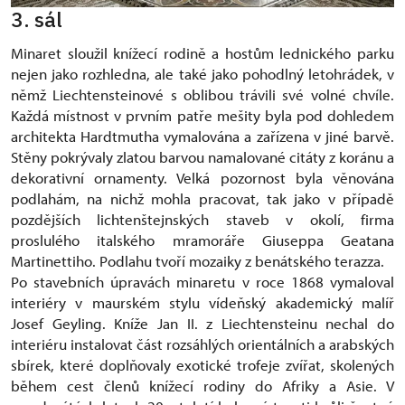
3. sál
Minaret sloužil knížecí rodině a hostům lednického parku
nejen jako rozhledna, ale také jako pohodlný letohrádek, v
němž Liechtensteinové s oblibou trávili své volné chvíle.
Každá místnost v prvním patře mešity byla pod dohledem
architekta Hardtmutha vymalována a zařízena v jiné barvě.
Stěny pokrývaly zlatou barvou namalované citáty z koránu a
dekorativní ornamenty. Velká pozornost byla věnována
podlahám, na nichž mohla pracovat, tak jako v případě
pozdějších lichtenštejnských staveb v okolí, firma
proslulého italského mramoráře Giuseppa Geatana
Martinettiho. Podlahu tvoří mozaiky z benátského terazza.
Po stavebních úpravách minaretu v roce 1868 vymaloval
interiéry v maurském stylu vídeňský akademický malíř
Josef Geyling. Kníže Jan II. z Liechtensteinu nechal do
interiéru instalovat část rozsáhlých orientálních a arabských
sbírek, které doplňovaly exotické trofeje zvířat, skolených
během cest členů knížecí rodiny do Afriky a Asie. V