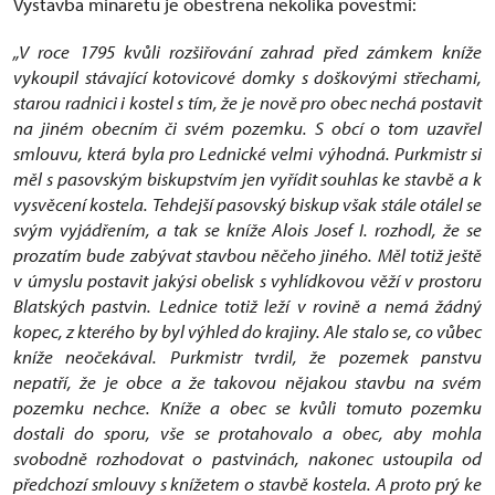
Výstavba minaretu je obestřena několika pověstmi:
„V roce 1795 kvůli rozšiřování zahrad před zámkem kníže
vykoupil stávající kotovicové domky s doškovými střechami,
starou radnici i kostel s tím, že je nově pro obec nechá postavit
na jiném obecním či svém pozemku. S obcí o tom uzavřel
smlouvu, která byla pro Lednické velmi výhodná. Purkmistr si
měl s pasovským biskupstvím jen vyřídit souhlas ke stavbě a k
vysvěcení kostela. Tehdejší pasovský biskup však stále otálel se
svým vyjádřením, a tak se kníže Alois Josef I. rozhodl, že se
prozatím bude zabývat stavbou něčeho jiného. Měl totiž ještě
v úmyslu postavit jakýsi obelisk s vyhlídkovou věží v prostoru
Blatských pastvin. Lednice totiž leží v rovině a nemá žádný
kopec, z kterého by byl výhled do krajiny. Ale stalo se, co vůbec
kníže neočekával. Purkmistr tvrdil, že pozemek panstvu
nepatří, že je obce a že takovou nějakou stavbu na svém
pozemku nechce. Kníže a obec se kvůli tomuto pozemku
dostali do sporu, vše se protahovalo a obec, aby mohla
svobodně rozhodovat o pastvinách, nakonec ustoupila od
předchozí smlouvy s knížetem o stavbě kostela. A proto prý ke