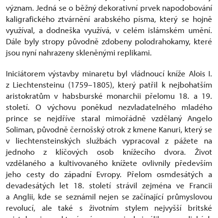
význam. Jedná se o běžný dekorativní prvek napodobování
kaligrafického ztvárnění arabského písma, který se hojně
využíval, a dodneška využívá, v celém islámském umění.
Dále byly stropy původně zdobeny polodrahokamy, které
jsou nyní nahrazeny skleněnými replikami.
Iniciátorem výstavby minaretu byl vládnoucí kníže Alois I.
z Liechtensteinu (1759–1805), který patřil k nejbohatším
aristokratům v habsburské monarchii přelomu 18. a 19.
století. O výchovu poněkud nezvladatelného mladého
prince se nejdříve staral mimořádně vzdělaný Angelo
Soliman, původně černošský otrok z kmene Kanuri, který se
v liechtensteinských službách vypracoval z pážete na
jednoho z klíčových osob knížecího dvora. Život
vzdělaného a kultivovaného knížete ovlivnily především
jeho cesty do západní Evropy. Přelom osmdesátých a
devadesátých let 18. století strávil zejména ve Francii
a Anglii, kde se seznámil nejen se začínající průmyslovou
revolucí, ale také s životním stylem nejvyšší britské