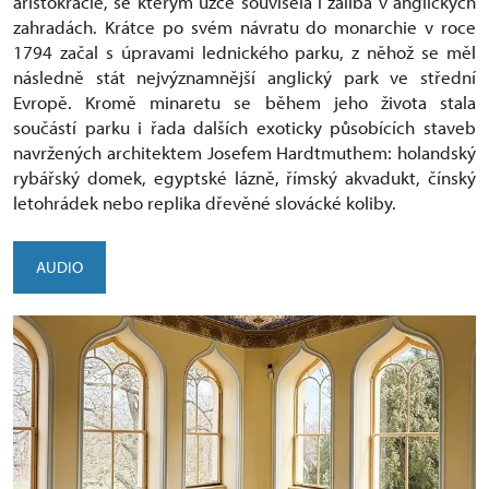
aristokracie, se kterým úzce souvisela i záliba v anglických
zahradách. Krátce po svém návratu do monarchie v roce
1794 začal s úpravami lednického parku, z něhož se měl
následně stát nejvýznamnější anglický park ve střední
Evropě. Kromě minaretu se během jeho života stala
součástí parku i řada dalších exoticky působících staveb
navržených architektem Josefem Hardtmuthem: holandský
rybářský domek, egyptské lázně, římský akvadukt, čínský
letohrádek nebo replika dřevěné slovácké koliby.
AUDIO