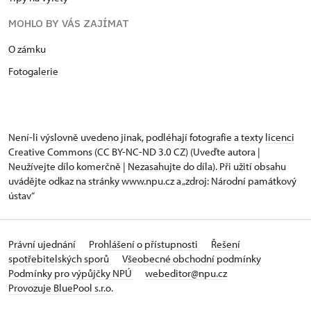
MOHLO BY VÁS ZAJÍMAT
O zámku
Fotogalerie
Není-li výslovně uvedeno jinak, podléhají fotografie a texty
licenci
Creative Commons
(CC BY-NC-ND 3.0 CZ) (Uveďte autora |
Neužívejte dílo komerčně | Nezasahujte do díla). Při užití obsahu
uvádějte odkaz na stránky www.npu.cz a „zdroj: Národní památkový
ústav“
Právní ujednání
Prohlášení o přístupnosti
Řešení
spotřebitelských sporů
Všeobecné obchodní podmínky
Podmínky pro výpůjčky NPÚ
webeditor@npu.cz
Provozuje BluePool s.r.o.