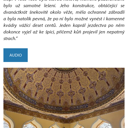
bylo už samotné lešení. Jeho konstrukce, obtáčející se
dvanáctkrát šnekovitě okolo věže, měla ochranné zábradlí
a byla natolik pevná, že po ní bylo možné vynést i kamenné
kvádry vážící deset centů. Jeden kaprál jezdectva po něm
dokonce vyjel až ke špici, přičemž kůň projevil jen nepatrný
strach.“
AUDIO