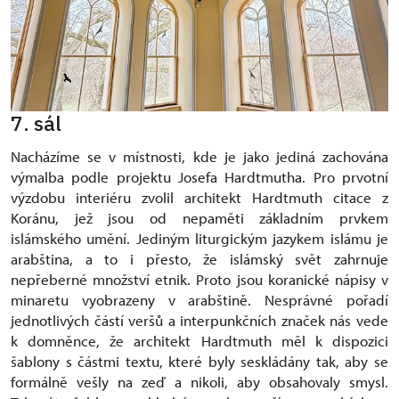
7. sál
Nacházíme se v místnosti, kde je jako jediná zachována
výmalba podle projektu Josefa Hardtmutha. Pro prvotní
výzdobu interiéru zvolil architekt Hardtmuth citace z
Koránu, jež jsou od nepaměti základním prvkem
islámského umění. Jediným liturgickým jazykem islámu je
arabština, a to i přesto, že islámský svět zahrnuje
nepřeberné množství etnik. Proto jsou koranické nápisy v
minaretu vyobrazeny v arabštině. Nesprávné pořadí
jednotlivých částí veršů a interpunkčních značek nás vede
k domněnce, že architekt Hardtmuth měl k dispozici
šablony s částmi textu, které byly seskládány tak, aby se
formálně vešly na zeď a nikoli, aby obsahovaly smysl.