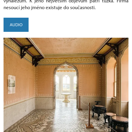
vynálezům. K jeho největším objevům patří tužka. Firma
nesoucí jeho jméno existuje do současnosti.
AUDIO