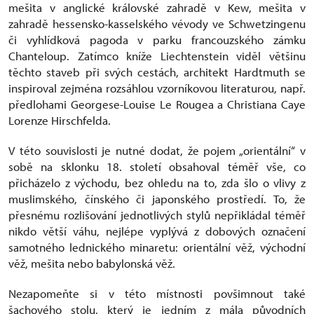
mešita v anglické královské zahradě v Kew, mešita v
zahradě hessensko-kasselského vévody ve Schwetzingenu
či vyhlídková pagoda v parku francouzského zámku
Chanteloup. Zatímco kníže Liechtenstein viděl většinu
těchto staveb při svých cestách, architekt Hardtmuth se
inspiroval zejména rozsáhlou vzorníkovou literaturou, např.
předlohami Georgese-Louise Le Rougea a Christiana Caye
Lorenze Hirschfelda.
V této souvislosti je nutné dodat, že pojem „orientální“ v
sobě na sklonku 18. století obsahoval téměř vše, co
přicházelo z východu, bez ohledu na to, zda šlo o vlivy z
muslimského, čínského či japonského prostředí. To, že
přesnému rozlišování jednotlivých stylů nepřikládal téměř
nikdo větší váhu, nejlépe vyplývá z dobových označení
samotného lednického minaretu: orientální věž, východní
věž, mešita nebo babylonská věž.
Nezapomeňte si v této místnosti povšimnout také
šachového stolu, který je jedním z mála původních