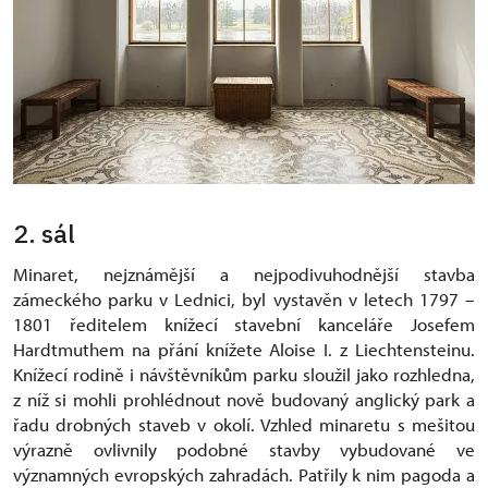
2. sál
Minaret, nejznámější a nejpodivuhodnější stavba
zámeckého parku v Lednici, byl vystavěn v letech 1797 –
1801 ředitelem knížecí stavební kanceláře Josefem
Hardtmuthem na přání knížete Aloise I. z Liechtensteinu.
Knížecí rodině i návštěvníkům parku sloužil jako rozhledna,
z níž si mohli prohlédnout nově budovaný anglický park a
řadu drobných staveb v okolí. Vzhled minaretu s mešitou
výrazně ovlivnily podobné stavby vybudované ve
významných evropských zahradách. Patřily k nim pagoda a