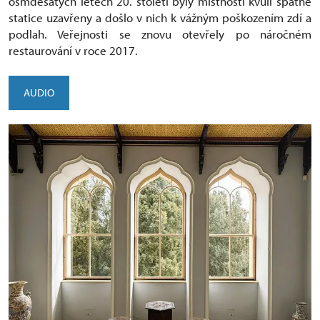
osmdesátých letech 20. století byly místnosti kvůli špatné
statice uzavřeny a došlo v nich k vážným poškozením zdí a
podlah. Veřejnosti se znovu otevřely po náročném
restaurování v roce 2017.
AUDIO