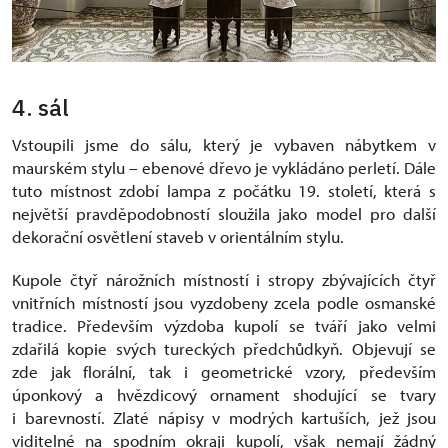
4. sál
Vstoupili jsme do sálu, který je vybaven nábytkem v
maurském stylu – ebenové dřevo je vykládáno perletí. Dále
tuto místnost zdobí lampa z počátku 19. století, která s
největší pravděpodobností sloužila jako model pro další
dekorační osvětlení staveb v orientálním stylu.
Kupole čtyř nárožních místností i stropy zbývajících čtyř
vnitřních místností jsou vyzdobeny zcela podle osmanské
tradice. Především výzdoba kupolí se tváří jako velmi
zdařilá kopie svých tureckých předchůdkyň. Objevují se
zde jak florální, tak i geometrické vzory, především
úponkový a hvězdicový ornament shodující se tvary
i barevností. Zlaté nápisy v modrých kartuších, jež jsou
viditelné na spodním okraji kupolí, však nemají žádný