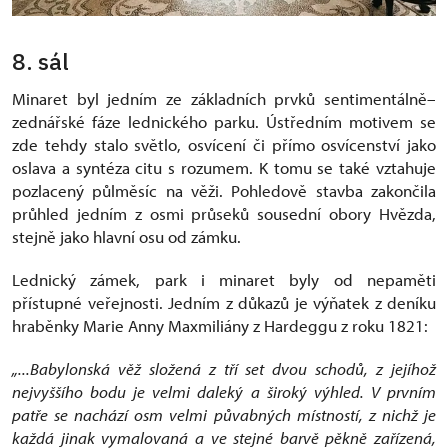
8. sál
Minaret byl jedním ze základních prvků sentimentálně–
zednářské fáze lednického parku. Ústředním motivem se
zde tehdy stalo světlo, osvícení či přímo osvícenství jako
oslava a syntéza citu s rozumem. K tomu se také vztahuje
pozlacený půlměsíc na věži. Pohledově stavba zakončila
průhled jedním z osmi průseků sousední obory Hvězda,
stejně jako hlavní osu od zámku.
Lednický zámek, park i minaret byly od nepaměti
přístupné veřejnosti. Jedním z důkazů je výňatek z deníku
hraběnky Marie Anny Maxmiliány z Hardeggu z roku 1821:
„...Babylonská věž složená z tří set dvou schodů, z jejíhož
nejvyššího bodu je velmi daleký a široký výhled. V prvním
patře se nachází osm velmi půvabných místností, z nichž je
každá jinak vymalovaná a ve stejné barvě pěkně zařízená,