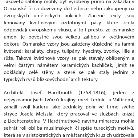
Takovéto šablony mohly být vyrobeny přímo na zakázku v
Osmanské říši a dovezeny do Lednice nebo zakoupeny na
evropských uměleckých aukcích. Zlacené texty jsou
lemovány květinovými ozdobnými pásy, které zcela
odpovídají evropskému vkusu, a to i přesto, že osmanské
umění je pověstné svou velkou zálibou v květinovém
dekoru. Osmanské vzory jsou založeny důsledně na tamní
květeně: karafiáty, chrpy, tulipány, hyacinty, zvonky, lilie a
růže. Takové květinové vzory se pak stávaly oblíbeným a
velmi častým námětem keramických kachliček, jimiž se
obkládaly celé stěny a které se pak staly jedním z
typických rysů blízkovýchodní architektury.
Architekt Josef Hardtmuth (1758-1816), jeden z
nejvýznamnějších tvůrců krajiny mezi Lednicí a Valticemi,
zahájil svoji kariéru jako zednický polír ve firmě svého
strýce Josefa Meissla, který pracoval ve službách knížat
z Liechtensteinu. V Hardtmuthově návrhu minaretu mohla
sehrát roli obliba muslimských, či spíše tureckých motivů,
která se v aristokratických a měšťanských kruzích udržovala