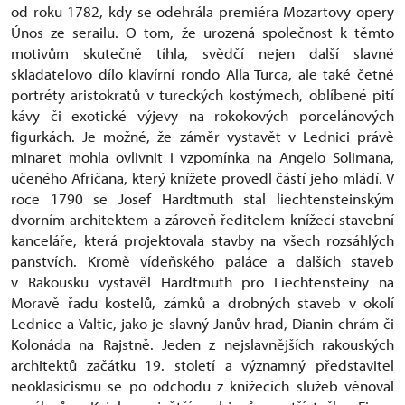
od roku 1782, kdy se odehrála premiéra Mozartovy opery
Únos ze serailu. O tom, že urozená společnost k těmto
motivům skutečně tíhla, svědčí nejen další slavné
skladatelovo dílo klavírní rondo Alla Turca, ale také četné
portréty aristokratů v tureckých kostýmech, oblíbené pití
kávy či exotické výjevy na rokokových porcelánových
figurkách. Je možné, že záměr vystavět v Lednici právě
minaret mohla ovlivnit i vzpomínka na Angelo Solimana,
učeného Afričana, který knížete provedl částí jeho mládí. V
roce 1790 se Josef Hardtmuth stal liechtensteinským
dvorním architektem a zároveň ředitelem knížecí stavební
kanceláře, která projektovala stavby na všech rozsáhlých
panstvích. Kromě vídeňského paláce a dalších staveb
v Rakousku vystavěl Hardtmuth pro Liechtensteiny na
Moravě řadu kostelů, zámků a drobných staveb v okolí
Lednice a Valtic, jako je slavný Janův hrad, Dianin chrám či
Kolonáda na Rajstně. Jeden z nejslavnějších rakouských
architektů začátku 19. století a významný představitel
neoklasicismu se po odchodu z knížecích služeb věnoval