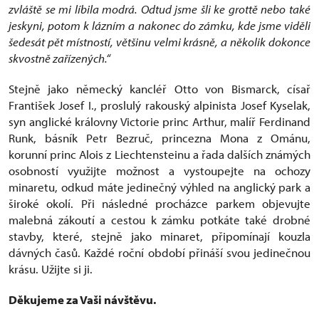
zvláště se mi líbila modrá. Odtud jsme šli ke grottě nebo také
jeskyni, potom k lázním a nakonec do zámku, kde jsme viděli
šedesát pět místností, většinu velmi krásně, a několik dokonce
skvostně zařízených.“
Stejně jako německý kancléř Otto von Bismarck, císař
František Josef I., proslulý rakouský alpinista Josef Kyselak,
syn anglické královny Victorie princ Arthur, malíř Ferdinand
Runk, básník Petr Bezruč, princezna Mona z Ománu,
korunní princ Alois z Liechtensteinu a řada dalších známých
osobností využijte možnost a vystoupejte na ochozy
minaretu, odkud máte jedinečný výhled na anglický park a
široké okolí. Při následné procházce parkem objevujte
malebná zákoutí a cestou k zámku potkáte také drobné
stavby, které, stejně jako minaret, připomínají kouzla
dávných časů. Každé roční období přináší svou jedinečnou
krásu. Užijte si ji.
Děkujeme za Vaši návštěvu.